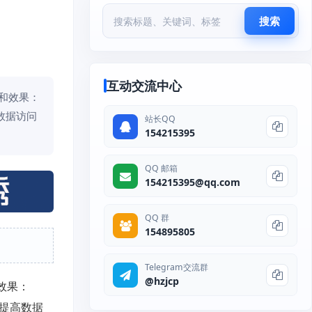
搜索
互动交流中心
和效果：
数据访问
站长QQ
154215395
QQ 邮箱
154215395@qq.com
QQ 群
154895805
Telegram交流群
@hzjcp
效果：
，提高数据