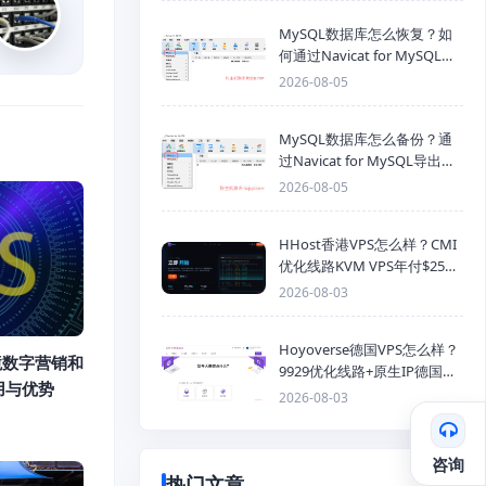
MySQL数据库怎么恢复？如
何通过Navicat for MySQL导
入SQL备份文件
2026-08-05
MySQL数据库怎么备份？通
过Navicat for MySQL导出
Mysql数据库为SQL格式备份
2026-08-05
文件
HHost香港VPS怎么样？CMI
优化线路KVM VPS年付$25
起，4GB内存优惠套餐
2026-08-03
Hoyoverse德国VPS怎么样？
境数字营销和
9929优化线路+原生IP德国
用与优势
KVM VPS推荐
2026-08-03
咨询
热门文章