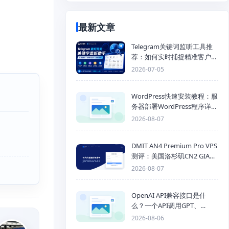
最新文章
Telegram关键词监听工具推
荐：如何实时捕捉精准客户，
提高获客效率？
2026-07-05
WordPress快速安装教程：服
务器部署WordPress程序详细
步骤
2026-08-07
DMIT AN4 Premium Pro VPS
测评：美国洛杉矶CN2 GIA三
网优化线路性能测试
2026-08-07
OpenAI API兼容接口是什
么？一个API调用GPT、
Claude、Gemini、DeepSeek
2026-08-06
多模型