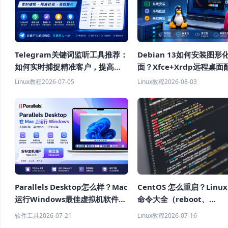
Telegram关键词监听工具推荐：
Debian 13如何安装图形
如何实时捕捉精准客户，提高获
面？Xfce+Xrdp远程桌面
客效率？
程
Linux教程
2026-07-05
Linux教程
2026-08-03
Parallels Desktop怎么样？Mac
CentOS 怎么重启？Linu
运行Windows最佳虚拟机软件推
命令大全（reboot、
荐
shutdown、systemctl
软件工具
2026-07-21
Linux教程
2026-07-16