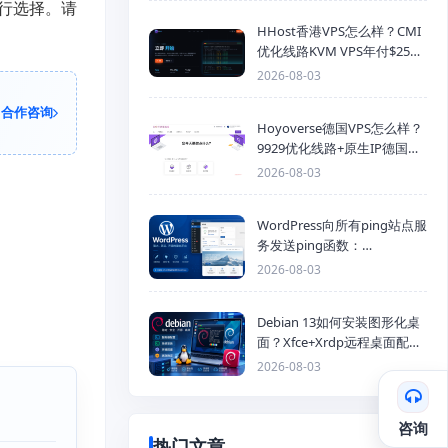
求进行选择。请
HHost香港VPS怎么样？CMI
优化线路KVM VPS年付$25
起，4GB内存优惠套餐
2026-08-03
合作咨询
Hoyoverse德国VPS怎么样？
9929优化线路+原生IP德国
KVM VPS推荐
2026-08-03
WordPress向所有ping站点服
务发送ping函数：
generic_ping
2026-08-03
Debian 13如何安装图形化桌
面？Xfce+Xrdp远程桌面配置
教程
2026-08-03
咨询
热门文章