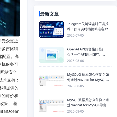
最新文章
Telegram关键词监听工具推
荐：如何实时捕捉精准客户，
提高获客效率？
2026-07-05
标受众更近
括多吉比特
OpenAI API兼容接口是什
么？一个API调用GPT、
储配置。高
Claude、Gemini、DeepSeek
2026-08-06
主机服务可
多模型
的网站安全
MySQL数据库怎么恢复？如
 技术支持：
何通过Navicat for MySQL导
入SQL备份文件
2026-08-05
格和提供的
务的评价和
MySQL数据库怎么备份？通
政策。 基
过Navicat for MySQL导出
Mysql数据库为SQL格式备份
alOcean
2026-08-05
文件