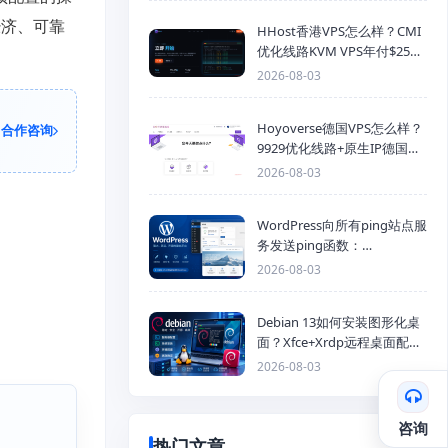
经济、可靠
HHost香港VPS怎么样？CMI
优化线路KVM VPS年付$25
起，4GB内存优惠套餐
2026-08-03
Hoyoverse德国VPS怎么样？
合作咨询
9929优化线路+原生IP德国
KVM VPS推荐
2026-08-03
WordPress向所有ping站点服
务发送ping函数：
generic_ping
2026-08-03
Debian 13如何安装图形化桌
面？Xfce+Xrdp远程桌面配置
教程
2026-08-03
咨询
热门文章