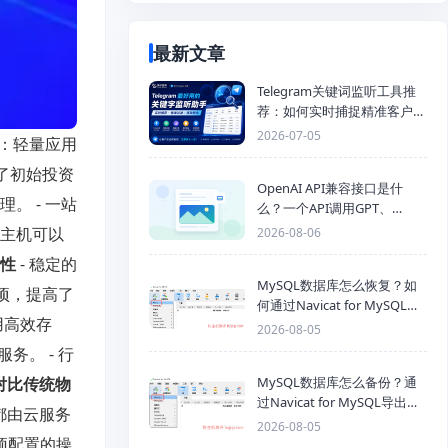
最新文章
Telegram关键词监听工具推
荐：如何实时捕捉精准客户，
提高获客效率？
2026-07-05
惠：轻量应用
了初始投资
OpenAI API兼容接口是什
。 - 一站
么？一个API调用GPT、
Claude、Gemini、DeepSeek
云主机可以
2026-08-06
多模型
靠性
- 稳定的
MySQL数据库怎么恢复？如
项，提高了
何通过Navicat for MySQL导
用高效存
入SQL备份文件
2026-08-05
务。 - 行
对比传统物
MySQL数据库怎么备份？通
过Navicat for MySQL导出
都由云服务
Mysql数据库为SQL格式备份
2026-08-05
预配置的操
文件