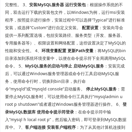
完整性。 3、
安装MySQL服务器
运行安装包
：根据操作系统的不
同，双击运行下载的安装包文件，以Windows为例，运行msi安装
程序，按照提示进行操作，安装过程中可以选择“Typical”进行标准
安装，或选择“Custom”进行自定义安装。
配置设置
：安装向导会
提供一系列配置选项，包括安装路径、服务类型（开发、服务器、
专用服务器等）、权限设置和网络配置，这些设置决定了MySQL的
性能和安全性。 4、
环境变量配置
更新Path变量
：将MySQL的bin
目录添加到系统环境变量中，以便在命令提示符下全局调用MySQL
命令。 5、
MySQL服务的启动与停止
启动MySQL服务
：安装完成
后，可以通过Windows服务管理器或命令行工具启动MySQL服
务，使用命令行时，切换到bin目录，执行命
令“mysqld”或“mysqld console”启动服务。
停止MySQL服务
：需
要停止MySQL服务时，可以使用命令行工具执行“mysqladmin u
root p shutdown”或者通过Windows服务管理器进行操作。 6、
登
录MySQL数据库
使用命令提示符登录
：在命令提示符中输
入“mysql h local root p”，然后输入密码，即可登录到MySQL数据
库中。 7、
客户端连接
安装客户端程序
：为了从其他计算机连接到