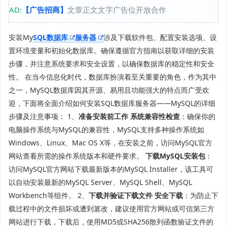
AD:
【广告招商】
文章正文文字广告位开放合作
安装My
SQL数据库
服务器
涉及下载软件包、配置安装选项、设
置环境变量和初始化数据库。确保遵循官方指南以获取详细的安装
步骤，并注意系统要求和安全设置，以确保数据库的稳定性和安全
性。 在当今信息化时代，数据库扮演着至关重要的角色，作为其中
之一，MySQL数据库因其开源、易用且功能强大的特点而广受欢
迎，下面将全面介绍如何安装SQL数据库服务器——MySQL的详细
步骤及注意事项： 1、
准备安装前工作
系统兼容性检查
：确保你的
电脑操作系统与MySQL的兼容性，MySQL支持多种操作系统如
Windows、Linux、Mac OS X等，在安装之前，访问MySQL官方
网站查看所需的操作系统版本和硬件要求。
下载MySQL安装包
：
访问MySQL官方网站下载最新版本的MySQL Installer，该工具可
以自动安装最新的MySQL Server、MySQL Shell、MySQL
Workbench等组件。 2、
下载并验证下载文件
安全下载
：为防止下
载过程中的文件损坏或遭到篡改，建议使用官方网站或可信第三方
网站进行下载，下载后，使用MD5或SHA256散列函数验证文件的