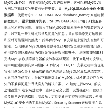
MySQL服务器，需要安装MySQL客户端程序，这可以在MySQL官
方网站下载对应的安装包进行安装。 8、
MySQL基本命令操作
创建
数据库
：使用命令“CREATE DATABASE database_name;”来创建新
的数据库。
显示数据库列表
：“SHOW DATABASES;”用于列出服务
器上的所有数据库。 在深入了解MySQL数据库服务器的安装过程之
后，以下是一些关键点和常见问题的汇总，旨在帮助您更好地理解
和应对可能遇到的挑战： 始终保持
MySQL安装
包来源的安全性和可
靠性。 定期更新MySQL服务器以修复已知的安全漏洞和性能问题。
使用复杂密码和合适的权限设置保护数据库安全。 您应该能够顺利
完成MySQL数据库服务器的安装和基础配置，接下来是针对安装过
程中可能遇到的具体问题的FAQs部分： FAQs 1. 安装过程中出现兼
容性问题怎么办？ 确保您的操作系统满足MySQL的最低系统要求，
如果问题依然存在，尝试下载旧版本的MySQL，或检查是否存在已
知的不兼容问题并寻找官方的解决方案。 2. 如何进行MySQL的安
全性设置？ 在安装过程中，选择自定义设置，设置强密码，仅授予
必要用户必要的权限，安装后，定期更新并监控数据库日志，使用
MySQL的安全扫描工具如MySQL Security Scanner来检查潜在风