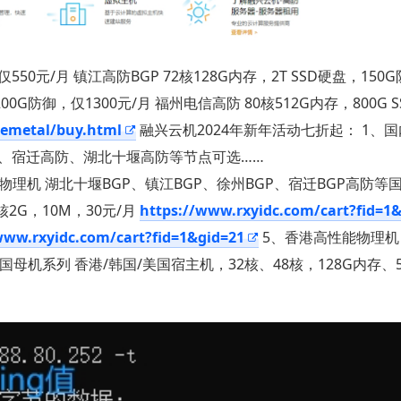
550元/月 镇江高防BGP 72核128G内存，2T SSD硬盘，150
200G防御，仅1300元/月 福州电信高防 80核512G内存，800G 
remetal/buy.html
融兴云机2024年新年活动七折起： 1、国内
州、宿迁高防、湖北十堰高防等节点可选……
物理机 湖北十堰BGP、镇江BGP、徐州BGP、宿迁BGP高防等
2G，10M，30元/月
https://www.rxyidc.com/cart?fid=1
www.rxyidc.com/cart?fid=1&gid=21
5、香港高性能物理机
国母机系列 香港/韩国/美国宿主机，32核、48核，128G内存、5