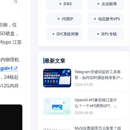
DNS
企业邮局
代理IP
动态拨号VPS
G防御，仅
SSD硬盘，
IDC系统评测
IEPL专线
vps 江苏
国内物理机
最新文章
&gid=1
Telegram关键词监听工具推
，24核起
荐：如何实时捕捉精准客户，
提高获客效率？
2026-07-05
12G内存
OpenAI API兼容接口是什
么？一个API调用GPT、
Claude、Gemini、DeepSeek
2026-08-06
多模型
MySQL数据库怎么恢复？如