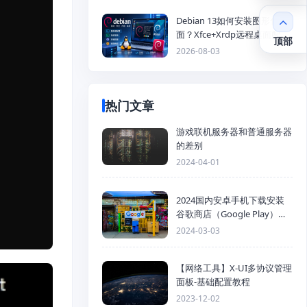
Debian 13如何安装图形化桌
面？Xfce+Xrdp远程桌面配置
顶部
教程
2026-08-03
热门文章
游戏联机服务器和普通服务器
的差别
2024-04-01
2024国内安卓手机下载安装
谷歌商店（Google Play）详
细步骤
2024-03-03
【网络工具】X-UI多协议管理
面板-基础配置教程
2023-12-02