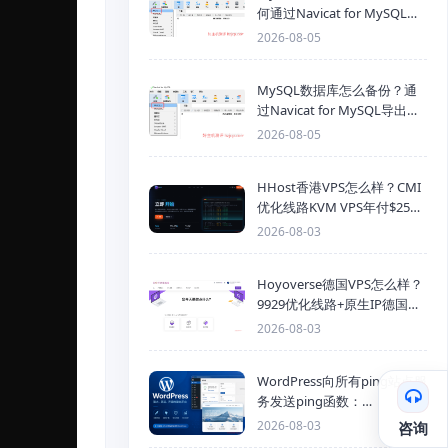
何通过Navicat for MySQL导
入SQL备份文件
2026-08-05
MySQL数据库怎么备份？通
过Navicat for MySQL导出
Mysql数据库为SQL格式备份
2026-08-05
文件
HHost香港VPS怎么样？CMI
优化线路KVM VPS年付$25
起，4GB内存优惠套餐
2026-08-03
Hoyoverse德国VPS怎么样？
9929优化线路+原生IP德国
KVM VPS推荐
2026-08-03
WordPress向所有ping站点服
务发送ping函数：
generic_ping
2026-08-03
咨询