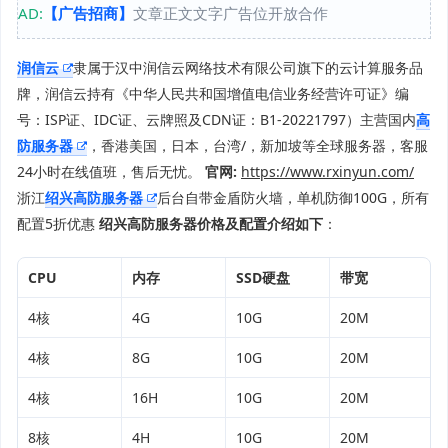
AD:
【广告招商】
文章正文文字广告位开放合作
润信云
隶属于汉中润信云网络技术有限公司旗下的云计算服务品
牌，润信云持有《中华人民共和国增值电信业务经营许可证》编
号：ISP证、IDC证、云牌照及CDN证：B1-20221797）主营国内
高
防服务器
，香港美国，日本，台湾/，新加坡等全球服务器，客服
24小时在线值班，售后无忧。
官网:
https://www.rxinyun.com/
浙江
绍兴高防服务器
后台自带金盾防火墙，单机防御100G，所有
配置5折优惠
绍兴高防服务器价格及配置介绍如下
：
CPU
内存
SSD硬盘
带宽
4核
4G
10G
20M
4核
8G
10G
20M
4核
16H
10G
20M
8核
4H
10G
20M