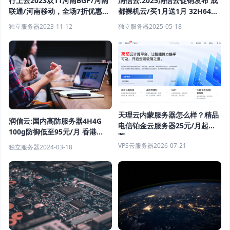
行上云2023双11河南BGP/河南
润信云:2025润信云促销发布 成
联通/河南移动，全场7折优惠低
都裸机云/买1月送1月 32H64G
至10元/月起
仅需199
独立服务器
2023-11-12
独立服务器
2025-05-18
天理云内蒙服务器怎么样？精品
润信云:国内高防服务器4H4G
电信铂金云服务器25元/月起推
100g防御低至95元/月 香港
荐
CN2/BGP服务器超低延迟低至
VPS云服务器
2026-07-21
独立服务器
2024-03-18
33元/月