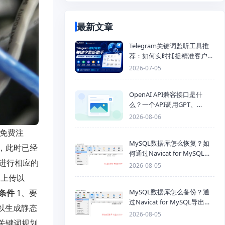
最新文章
Telegram关键词监听工具推
荐：如何实时捕捉精准客户，
提高获客效率？
2026-07-05
OpenAI API兼容接口是什
么？一个API调用GPT、
Claude、Gemini、DeepSeek
2026-08-06
多模型
“免费注
MySQL数据库怎么恢复？如
，此时已经
何通过Navicat for MySQL导
进行相应的
入SQL备份文件
2026-08-05
容上传以
MySQL数据库怎么备份？通
条件
1、要
过Navicat for MySQL导出
以生成静态
Mysql数据库为SQL格式备份
2026-08-05
文件
关键词规划