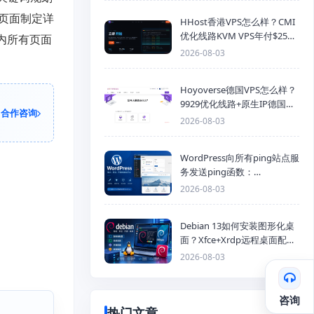
页面制定详
HHost香港VPS怎么样？CMI
优化线路KVM VPS年付$25
内所有页面
起，4GB内存优惠套餐
2026-08-03
Hoyoverse德国VPS怎么样？
9929优化线路+原生IP德国
合作咨询
KVM VPS推荐
2026-08-03
WordPress向所有ping站点服
务发送ping函数：
generic_ping
2026-08-03
Debian 13如何安装图形化桌
面？Xfce+Xrdp远程桌面配置
教程
2026-08-03
咨询
热门文章