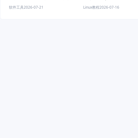
荐
shutdown、systemctl
软件工具
2026-07-21
Linux教程
2026-07-16