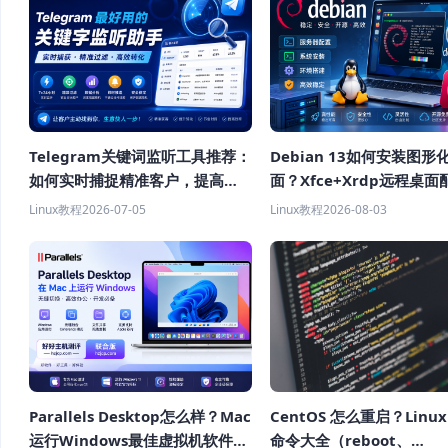
Telegram关键词监听工具推荐：
Debian 13如何安装图形
如何实时捕捉精准客户，提高获
面？Xfce+Xrdp远程桌面
客效率？
程
Linux教程
2026-07-05
Linux教程
2026-08-03
Parallels Desktop怎么样？Mac
CentOS 怎么重启？Linu
运行Windows最佳虚拟机软件推
命令大全（reboot、