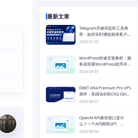
最新文章
Telegram关键词监听工具推
荐：如何实时捕捉精准客户，
提高获客效率？
2026-07-05
WordPress快速安装教程：服
务器部署WordPress程序详细
步骤
2026-08-07
DMIT AN4 Premium Pro VPS
测评：美国洛杉矶CN2 GIA三
网优化线路性能测试
2026-08-07
OpenAI API兼容接口是什
么？一个API调用GPT、
Claude、Gemini、DeepSeek
2026-08-06
多模型