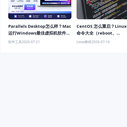
Parallels Desktop怎么样？Mac
CentOS 怎么重启？Linu
运行Windows最佳虚拟机软件推
命令大全（reboot、
荐
shutdown、systemctl
软件工具
2026-07-21
Linux教程
2026-07-16