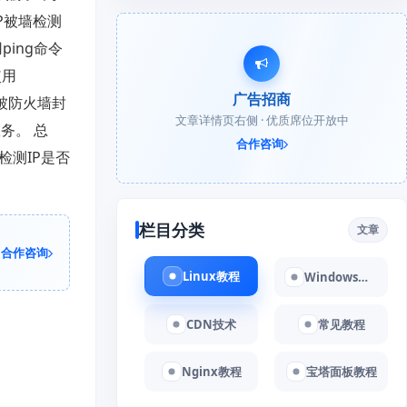
P被墙检测
ping命令
使用
广告招商
能被防火墙封
文章详情页右侧 · 优质席位开放中
务。 总
合作咨询
检测IP是否
栏目分类
文章
合作咨询
Linux教程
Windows教程
CDN技术
常见教程
Nginx教程
宝塔面板教程