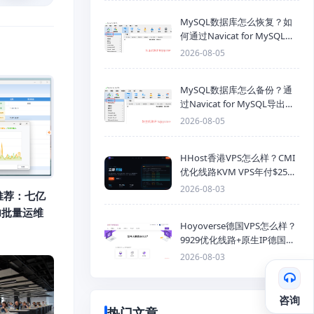
MySQL数据库怎么恢复？如
何通过Navicat for MySQL导
入SQL备份文件
2026-08-05
MySQL数据库怎么备份？通
过Navicat for MySQL导出
Mysql数据库为SQL格式备份
2026-08-05
文件
HHost香港VPS怎么样？CMI
优化线路KVM VPS年付$25
起，4GB内存优惠套餐
2026-08-03
推荐：七亿
H批量运维
Hoyoverse德国VPS怎么样？
9929优化线路+原生IP德国
KVM VPS推荐
2026-08-03
咨询
热门文章