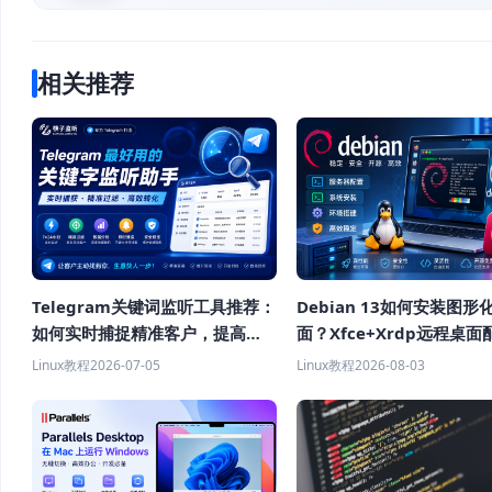
相关推荐
Telegram关键词监听工具推荐：
Debian 13如何安装图形
如何实时捕捉精准客户，提高获
面？Xfce+Xrdp远程桌面
客效率？
程
Linux教程
2026-07-05
Linux教程
2026-08-03