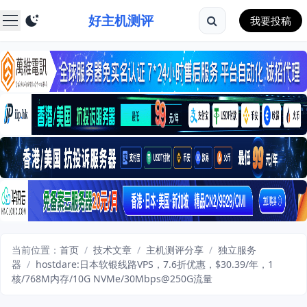
好主机测评
我要投稿
当前位置：
首页
/
技术文章
/
主机测评分享
/
独立服务
器
/
hostdare:日本软银线路VPS，7.6折优惠，$30.39/年，1
核/768M内存/10G NVMe/30Mbps@250G流量