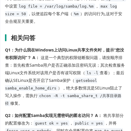
中设置
，
log file = /var/log/samba/log.%m
max log
，以便追踪每个客户端（
）的访问行为,这对于安
size = 50
%m
全合规至关重要。
相关问答
Q1：为什么我在Windows上访问Linux共享文件夹时，提示“您没
有权限访问”？ A：
这是一个典型的权限链断裂问题，请按顺序排
查：首先检查Samba用户是否正确添加且密码无误；其次检查服务
端Linux文件系统对该用户是否有读写权限（
查看）；最后
ls -l
确认SELinux是否开启了Samba保护（
getsebool
），绝大多数情况是SELinux阻止了
samba_enable_home_dirs
写入操作，需执行
chcon -R -t samba_share_t /共享目录路
修复。
径
Q2：如何配置Samba实现无需密码的匿名访问？ A：
将共享部分
的配置修改为：
，
，并将
guest ok = yes
public = yes
，同时在全局配置中将
force user = nobody
map to guest