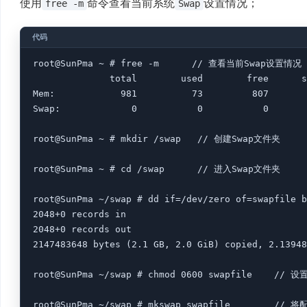
使用
命令查看当前系统
设置情况；
free -m
Swap
root@SunPma ~ # free -m      // 查看当前Swap
              total        used        free      s
Mem:            981          73         807       
Swap:             0           0           0

root@SunPma ~ # mkdir /swap   // 创建Swap文件夹

root@SunPma ~ # cd /swap      // 进入Swap文件夹

root@SunPma ~/swap # dd if=/dev/zero of=swapfi
2048+0 records in

2048+0 records out

2147483648 bytes (2.1 GB, 2.0 GiB) copied, 2.13948
root@SunPma ~/swap # chmod 0600 swapfile    // 设
root@SunPma ~/swap # mkswap swapfile        //