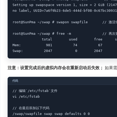
Setting up swapspace version 1, size = 2 GiB (2147
no label, UUID=7a6f9b23-6de5-444d-bf08-0c67bc30931
root@SunPma ~/swap # swapon swapfile       // 激活
root@SunPma ~/swap # free -m               /
              total        used        free      s
Mem:            981          74          67       
注意：设置完成后的虚拟内存会在重新启动后失效；
如果需
// 编辑`/etc/fstab`文件

vi /etc/fstab

// 在最后添加以下代码

/swap/swapfile swap swap defaults 0 0