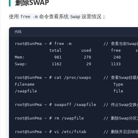
删除SWAP
使用
命令查看系统
设置情况；
free -m
Swap
root@SunPma ~ # free -m             // 查看当
              total        used        free      s
Mem:            981         270         240       
Swap:          1162          29        1133

root@SunPma ~ # cat /proc/swaps     // 查看Sw
Filename                                Type      
/swapfile                               file      
root@SunPma ~ # swapoff /swapfile   // 停止Swa
root@SunPma ~ # rm /swapfile        // 删除Swap分区
root@SunPma ~ # vi /etc/fstab       // 删除开启启动