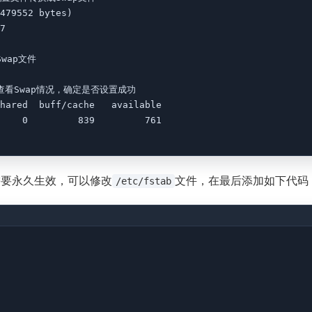
479552 bytes)

7

Swap文件

/ 再次查看Swap情况，确定是否设置成功

hared  buff/cache   available

    0         839         761

要永久生效，可以修改
文件，在最后添加如下代码
/etc/fstab