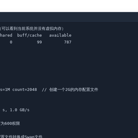
设置情况（可以看到当前系统并没有虚拟内存）

hared  buff/cache   available

    0          99         787

le bs=1M count=2048  // 创建一个2G的内存配置文件

 s, 1.0 GB/s

置为600权限

 将配置文件转换成Swap文件
