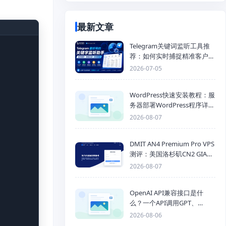
最新文章
Telegram关键词监听工具推
荐：如何实时捕捉精准客户，
提高获客效率？
2026-07-05
WordPress快速安装教程：服
务器部署WordPress程序详细
步骤
2026-08-07
DMIT AN4 Premium Pro VPS
测评：美国洛杉矶CN2 GIA三
网优化线路性能测试
2026-08-07
OpenAI API兼容接口是什
么？一个API调用GPT、
Claude、Gemini、DeepSeek
2026-08-06
多模型