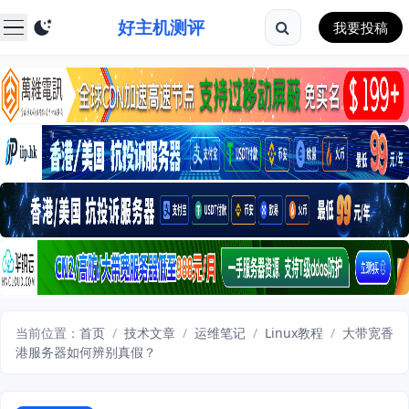
好主机测评
我要投稿
当前位置：
首页
/
技术文章
/
运维笔记
/
Linux教程
/
大带宽香
港服务器如何辨别真假？