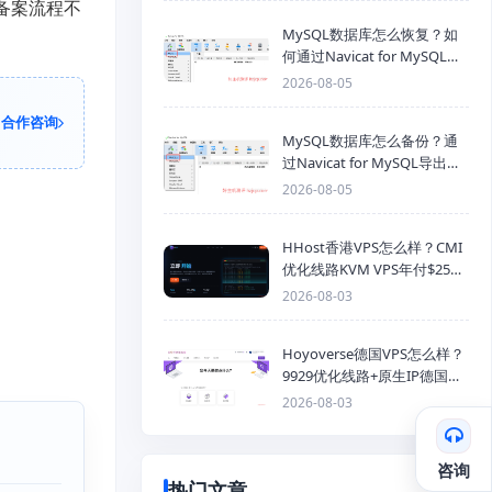
备案流程不
MySQL数据库怎么恢复？如
何通过Navicat for MySQL导
入SQL备份文件
2026-08-05
合作咨询
MySQL数据库怎么备份？通
过Navicat for MySQL导出
Mysql数据库为SQL格式备份
2026-08-05
文件
HHost香港VPS怎么样？CMI
优化线路KVM VPS年付$25
起，4GB内存优惠套餐
2026-08-03
Hoyoverse德国VPS怎么样？
9929优化线路+原生IP德国
KVM VPS推荐
2026-08-03
咨询
热门文章