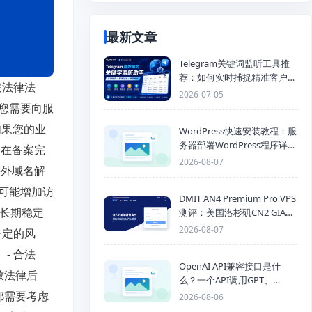
最新文章
Telegram关键词监听工具推
荐：如何实时捕捉精准客户，
关法律法
提高获客效率？
2026-07-05
。您需要向服
如果您的业
WordPress快速安装教程：服
务器部署WordPress程序详细
：在备案完
步骤
2026-08-07
海外域名解
可能增加访
DMIT AN4 Premium Pro VPS
是长期稳定
测评：美国洛杉矶CN2 GIA三
网优化线路性能测试
2026-08-07
一定的风
- 合法
OpenAI API兼容接口是什
致法律后
么？一个API调用GPT、
Claude、Gemini、DeepSeek
都需要考虑
2026-08-06
多模型