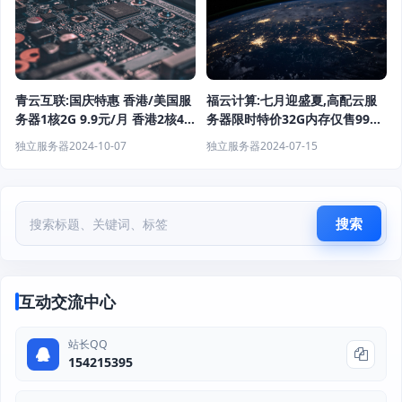
福云计算:七月迎盛夏,高配云服
青云互联:国庆特惠 香港/美国服
务器限时特价32G内存仅售99元,
务器1核2G 9.9元/月 香港2核4G
也许是您能看到最全面的云服务
19元/月 香港4核4G 29元/月 续
独立服务器
2024-07-15
独立服务器
2024-10-07
器选购指南！
费同价
搜索
互动交流中心
站长QQ
154215395