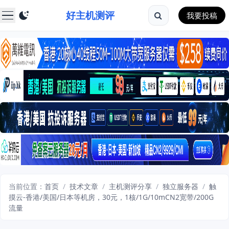
好主机测评
我要投稿
当前位置：
首页
/
技术文章
/
主机测评分享
/
独立服务器
/
触
摸云-香港/美国/日本等机房，30元，1核/1G/10mCN2宽带/200G
流量