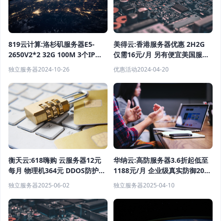
819云计算:洛杉矶服务器E5-
美得云:香港服务器优惠 2H2G
2650V2*2 32G 100M 3个IP
仅需16元/月 另有便宜美国服务
1265元/月（活动）
器 便宜国内服务器 便宜高防服
独立服务器
2024-10-26
优惠活动
2024-04-20
务器出售
华纳云:高防服务器3.6折起低至
衡天云:618嗨购 云服务器12元
1188元/月 企业级真实防御20G
每月 物理机364元 DDOS防护6
T级防御 自营机房一手服务器资
折
独立服务器
2025-04-10
独立服务器
2025-06-02
源