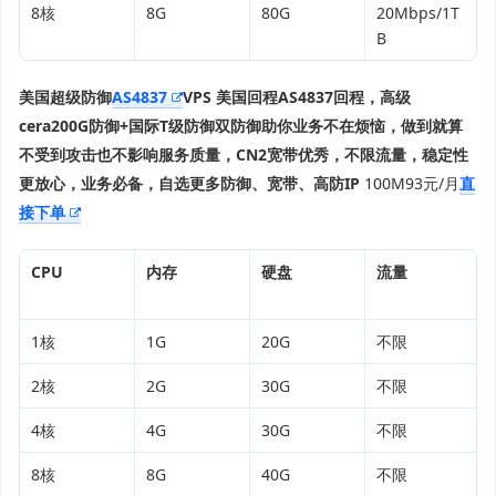
8核
8G
80G
20Mbps/1T
B
美国超级防御
AS4837
VPS
美国回程
AS4837
回程，高级
cera200G防御+国际T级防御双防御助你业务不在烦恼，做到就算
不受到攻击也不影响服务质量，CN2宽带优秀，不限流量，稳定性
更放心，业务必备，自选更多防御、宽带、高防IP
100M93元/月
直
接下单
CPU
内存
硬盘
流量
1核
1G
20G
不限
2核
2G
30G
不限
4核
4G
30G
不限
8核
8G
40G
不限