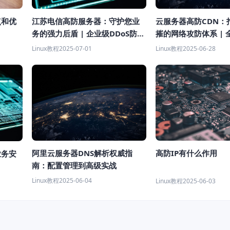
云服务器高防CDN：
点和优
江苏电信高防服务器：守护您业
摧的网络攻防体系 | 
务的强力后盾 | 企业级DDoS防御
解决方案
Linux教程
2025-06-28
Linux教程
2025-07-01
阿里云服务器DNS解析权威指
高防IP有什么作用
业务安
南：配置管理到高级实战
Linux教程
2025-06-04
Linux教程
2025-06-03