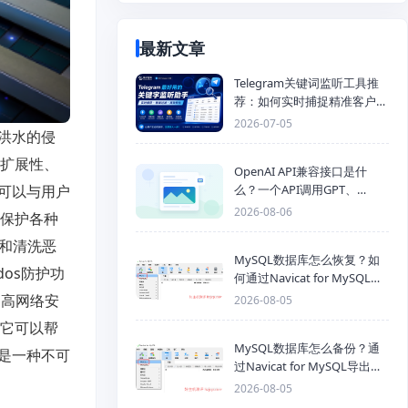
最新文章
Telegram关键词监听工具推
荐：如何实时捕捉精准客户，
提高获客效率？
2026-07-05
洪水的侵
可扩展性、
OpenAI API兼容接口是什
可以与用户
么？一个API调用GPT、
Claude、Gemini、DeepSeek
2026-08-06
于保护各种
多模型
滤和清洗恶
MySQL数据库怎么恢复？如
os防护功
何通过Navicat for MySQL导
入SQL备份文件
提高网络安
2026-08-05
，它可以帮
MySQL数据库怎么备份？通
是一种不可
过Navicat for MySQL导出
Mysql数据库为SQL格式备份
2026-08-05
文件