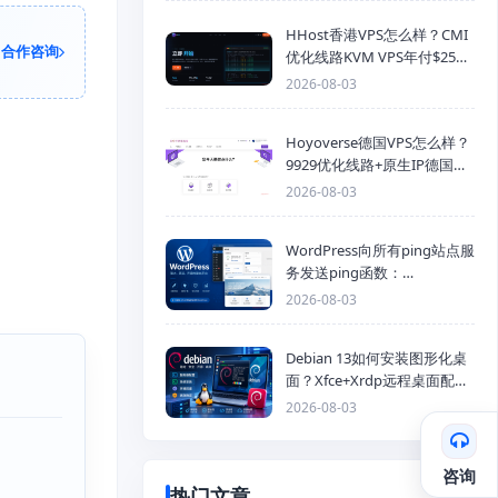
HHost香港VPS怎么样？CMI
合作咨询
优化线路KVM VPS年付$25
起，4GB内存优惠套餐
2026-08-03
Hoyoverse德国VPS怎么样？
9929优化线路+原生IP德国
KVM VPS推荐
2026-08-03
WordPress向所有ping站点服
务发送ping函数：
generic_ping
2026-08-03
Debian 13如何安装图形化桌
面？Xfce+Xrdp远程桌面配置
教程
2026-08-03
咨询
热门文章