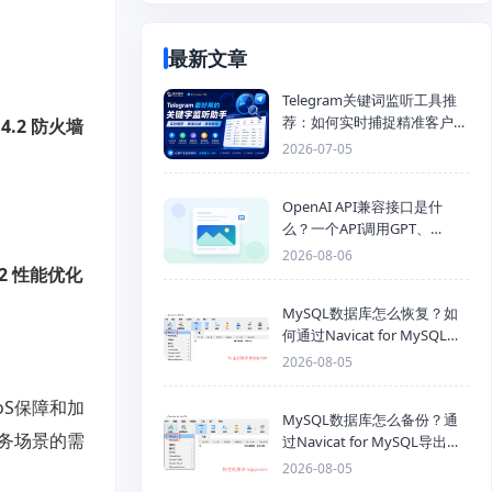
最新文章
Telegram关键词监听工具推
荐：如何实时捕捉精准客户，
。
4.2 防火墙
提高获客效率？
2026-07-05
OpenAI API兼容接口是什
么？一个API调用GPT、
Claude、Gemini、DeepSeek
2026-08-06
.2 性能优化
多模型
MySQL数据库怎么恢复？如
何通过Navicat for MySQL导
入SQL备份文件
2026-08-05
S保障和加
MySQL数据库怎么备份？通
务场景的需
过Navicat for MySQL导出
Mysql数据库为SQL格式备份
2026-08-05
文件