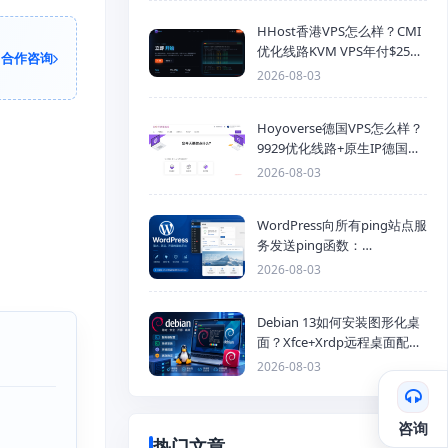
HHost香港VPS怎么样？CMI
优化线路KVM VPS年付$25
合作咨询
起，4GB内存优惠套餐
2026-08-03
Hoyoverse德国VPS怎么样？
9929优化线路+原生IP德国
KVM VPS推荐
2026-08-03
WordPress向所有ping站点服
务发送ping函数：
generic_ping
2026-08-03
Debian 13如何安装图形化桌
面？Xfce+Xrdp远程桌面配置
教程
2026-08-03
咨询
热门文章